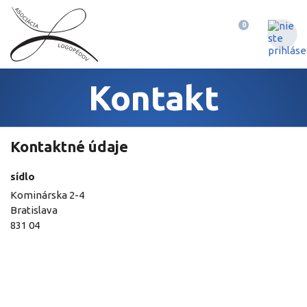
Slovenská
Košík:
0
asociácia
logopédov
so
sídlom
v
Kontakt
Bratislave
Kontaktné údaje
sídlo
Kominárska 2-4
Bratislava
831 04