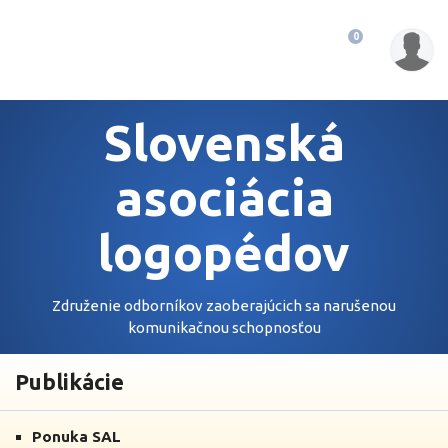
Slovenská
Košík:
0
asociácia
logopédov
so
sídlom
v
Slovenská
Bratislave
asociácia
logopédov
Združenie odborníkov zaoberajúcich sa narušenou
komunikačnou schopnosťou
Publikácie
Ponuka SAL