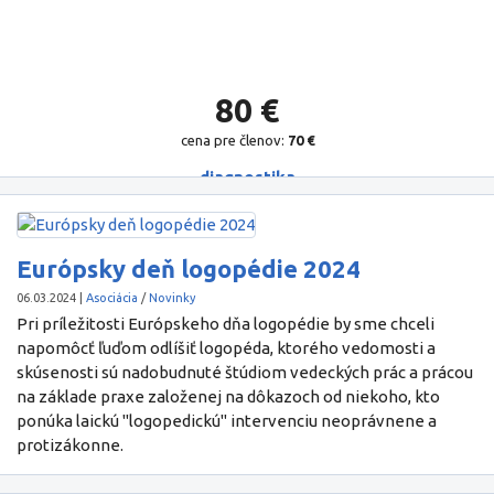
80 €
cena pre členov:
70 €
Európsky deň logopédie 2024
06.03.2024
|
Asociácia
/
Novinky
Pri príležitosti Európskeho dňa logopédie by sme chceli
napomôcť ľuďom odlíšiť logopéda, ktorého vedomosti a
skúsenosti sú nadobudnuté štúdiom vedeckých prác a prácou
na základe praxe založenej na dôkazoch od niekoho, kto
ponúka laickú "logopedickú" intervenciu neoprávnene a
protizákonne.