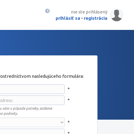
Košík:
0
nie ste prihlásený
prihlásiť sa
•
registrácia
rostredníctvom nasledujúceho formulára:
*
*
u vám v prípade potreby zašleme
bo podnety.
*
*