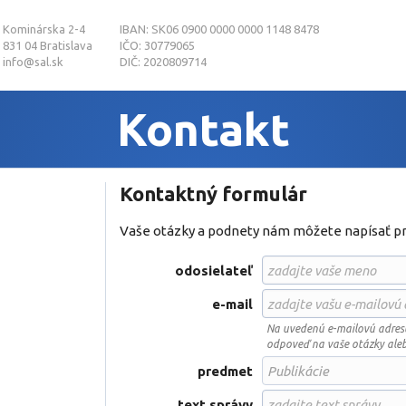
Kominárska 2-4
IBAN: SK06 0900 0000 0000 1148 8478
831 04 Bratislava
IČO: 30779065
info@sal.sk
DIČ: 2020809714
Kontakt
Kontaktný formulár
Vaše otázky a podnety nám môžete napísať p
odosielateľ
e-mail
Na uvedenú e-mailovú adres
odpoveď na vaše otázky ale
predmet
text správy