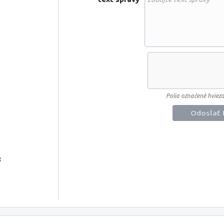
Polia označené hviezd
Odoslať 
8