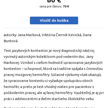
cena pre členov:
70 €
Vložiť do košíka
autorky: Jana Marková, Viktória Čiernik Kevická, Dana
Buntová
Test jazykových kontextov je nový diagnostický nástroj
vyvinutý autorským kolektívom pod vedením doc. Jany
Markovej. Vznikol s cieľom hodnotiť spracovanie jazykových
kontextov – schopnosť, ktorá sa tradične spájala s činnosťou
pravej mozgovej hemisféry. Súčasné výskumy však ukazujú,
že spracovanie kontextu si vyžaduje spoluprácu oboch
hemisfér, a preto je test vhodný nielen pre pacientov s
poškodením pravej, ale aj ľavej hemisféry. Využiteľný je aj pri
práci s adolescentmi a deťmi staršieho školského veku.