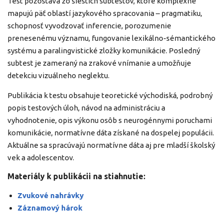
Test pozostáva zo šiestich subtestov, ktoré komplexne
mapujú päť oblastí jazykového spracovania – pragmatiku,
schopnosť vyvodzovať inferencie, porozumenie
prenesenému významu, fungovanie lexikálno-sémantického
systému a paralingvistické zložky komunikácie. Posledný
subtest je zameraný na zrakové vnímanie a umožňuje
detekciu vizuálneho neglektu.
Publikácia k testu obsahuje teoretické východiská, podrobný
popis testových úloh, návod na administráciu a
vyhodnotenie, opis výkonu osôb s neurogénnymi poruchami
komunikácie, normatívne dáta získané na dospelej populácii.
Aktuálne sa spracúvajú normatívne dáta aj pre mladší školský
vek a adolescentov.
Materiály k publikácii na stiahnutie:
Zvukové nahrávky
Záznamový hárok