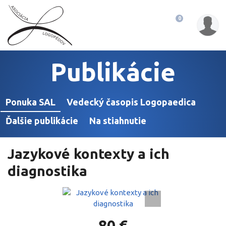
Slovenská
Košík:
0
asociácia
logopédov
so
sídlom
v
Publikácie
Bratislave
Ponuka SAL
Vedecký časopis Logopaedica
Ďalšie publikácie
Na stiahnutie
Jazykové kontexty a ich
diagnostika
80 €