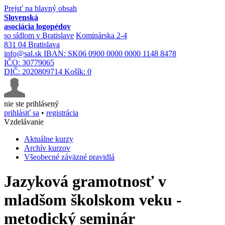
Prejsť na hlavný obsah
Slovenská
asociácia logopédov
so sídlom v Bratislave
Kominárska 2-4
831 04 Bratislava
info@sal.sk
IBAN: SK06 0900 0000 0000 1148 8478
IČO: 30779065
DIČ: 2020809714
Košík:
0
nie ste prihlásený
prihlásiť sa
•
registrácia
Vzdelávanie
Aktuálne kurzy
Archív kurzov
Všeobecné záväzné pravidlá
Jazyková gramotnosť v
mladšom školskom veku -
metodický seminár