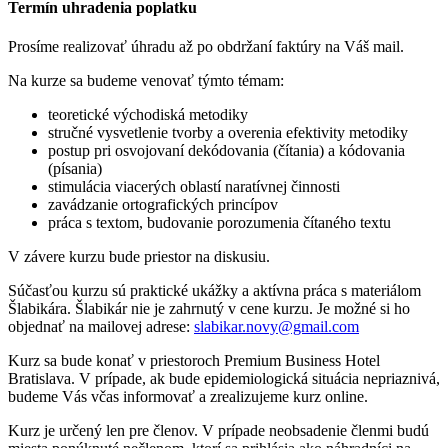
Termín uhradenia poplatku
Prosíme realizovať úhradu až po obdržaní faktúry na Váš mail.
Na kurze sa budeme venovať týmto témam:
teoretické východiská metodiky
stručné vysvetlenie tvorby a overenia efektivity metodiky
postup pri osvojovaní dekódovania (čítania) a kódovania
(písania)
stimulácia viacerých oblastí naratívnej činnosti
zavádzanie ortografických princípov
práca s textom, budovanie porozumenia čítaného textu
V závere kurzu bude priestor na diskusiu.
Súčasťou kurzu sú praktické ukážky a aktívna práca s materiálom
Šlabikára. Šlabikár nie je zahrnutý v cene kurzu. Je možné si ho
objednať na mailovej adrese:
slabikar.novy@gmail.com
Kurz sa bude konať v priestoroch Premium Business Hotel
Bratislava. V prípade, ak bude epidemiologická situácia nepriaznivá,
budeme Vás včas informovať a zrealizujeme kurz online.
Kurz je určený len pre členov. V prípade neobsadenie členmi budú